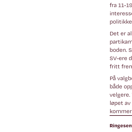
fra 11-1
interess
politikk
Det er a
partikam
boden. S
SV-ere d
fritt fr
På valgb
både opp
velgere.
løpet av
kommer 
Ringesen