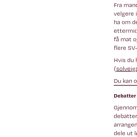
Fra mand
velgere 
ha om de
ettermid
få mat o
flere SV
Hvis du 
(
solvei
Du kan o
Debatter
Gjennom 
debatter
arrangem
dele ut 