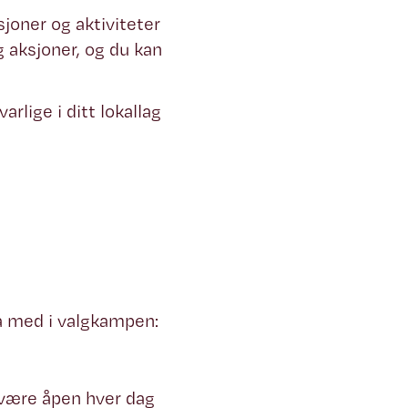
sjoner og aktiviteter
g aksjoner, og du kan
rlige i ditt lokallag
ra med i valgkampen:
l være åpen hver dag