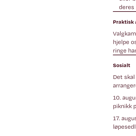
deres 
Praktisk 
Valgkamps
hjelpe o
ringe ha
Sosialt
Det skal
arrangere
10. augu
piknikk 
17. augu
løpesedl