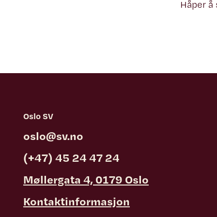
Håper å 
Oslo SV
oslo@sv.no
(+47) 45 24 47 24
Møllergata 4, 0179 Oslo
Kontaktinformasjon