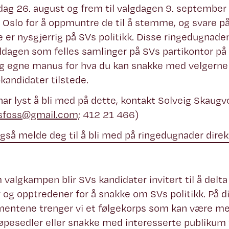
ag 26. august og frem til valgdagen 9. september 
i Oslo for å oppmuntre de til å stemme, og svare 
 er nysgjerrig på SVs politikk. Disse ringedugnad
dagen som felles samlinger på SVs partikontor på 
g egne manus for hva du kan snakke med velgerne 
-kandidater tilstede.
har lyst å bli med på dette, kontakt Solveig Skaugv
gsfoss@gmail.com;
412 21 466)
gså melde deg til å bli med på ringedugnader direkt
valgkampen blir SVs kandidater invitert til å delta
 og opptredener for å snakke om SVs politikk. På d
entene trenger vi et følgekorps som kan være med 
løpesedler eller snakke med interesserte publikum 