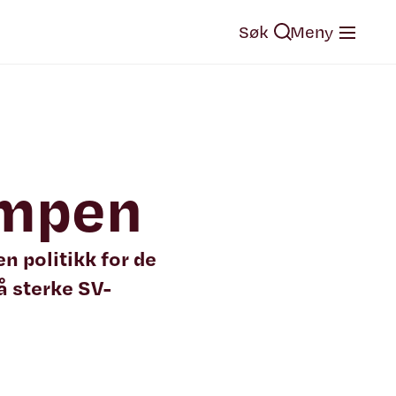
Søk
Meny
ampen
en politikk for de
få sterke SV-