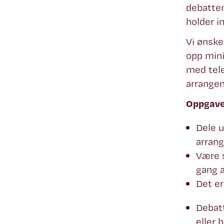
debatten
holder i
Vi ønske
opp mini
med tele
arrangem
Oppgaven
Dele u
arran
Være s
gang 
Det er
Debatt
eller 