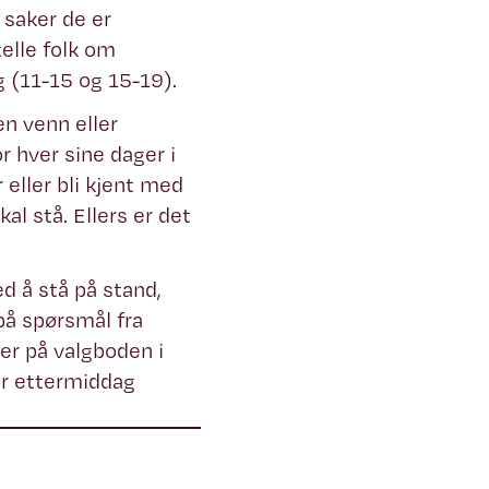
 saker de er
elle folk om
g (11-15 og 15-19).
en venn eller
r hver sine dager i
 eller bli kjent med
al stå. Ellers er det
d å stå på stand,
på spørsmål fra
ter på valgboden i
ver ettermiddag