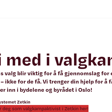
i med i valgk
 valg blir viktig for å få gjennomslag for 
 ikke for de få. Vi trenger din hjelp for å 
 inn i bydelene og byrådet i Oslo!
systemet Zetkin
r deg som valgkampaktivist i Zetkin her!