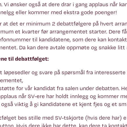
. Vi ønsker også at dere drar i gang applaus når ka
nnelgg eller kommer med ekstra gode poenger!
r at det er minimum 2 debattfølgere på hvert ar
mum et kvarter før arrangementet starter. Dere få
fonnummer til kandidatene, som dere kan kontakte
entet. Da kan dere avtale oppmøte og snakke litt
e til debattfølget:
t løpesedler og svare på spørsmål fra interesserte 
gementet,
tøtte for vår kandidat fra salen under debatten. Her
applaus når SV-ere har holdt innlegg og kommer 
 også viktig å gi kandidatene et kjent fjes og et sm
følget bes stille med SV-tskjorte (hvis dere har) e
button. Hvis dere ikke har dette, kan dere ta kontak