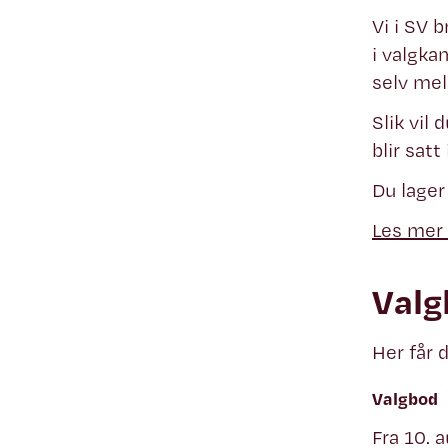
Vi i SV 
i valgka
selv meld
Slik vil
blir sat
Du lager
Les mer 
Valg
Her får 
Valgbod
Fra 10. 