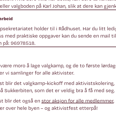
eller valgboden på Karl Johan, slik at dere kan gje
arbeid
ekretariatet holder til i Rådhuset. Har du litt ledig
ss med praktiske oppgaver kan du sende en mail ti
n på: 96978518.
 være moro å lage valgkamp, og de to første lørda
r vi samlinger for alle aktivister.
st blir det valgkamp-kickoff med aktivistskolering,
på Sukkerbiten, som det er veldig bra å få med seg
st blir det også en
stor aksjon for alle medlemmer
,
er over hele byen – og aktivistfest etterpå!