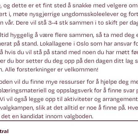
9, og dette er et fint sted å snakke med velgere om
ert i, møte nysgjerrige ungdomsskoleelever og fort
en vår. Dere vil stå 3-4 stk sammen i to skift per da
lltid hyggelig å være flere sammen, så ta med deg 
erat på stand. Lokallagene i Oslo som har ansvar fo
å hvis du vil stå på stand med noen du har møtt før
er du bor setter du deg opp på den dagen ditt lag sk
em. Alle forsterkninger er velkommen!
oden vil du finne mye ressurser for å hjelpe deg me
læringsmateriell og oppslagsverk for å finne svar 
 Vi vil også legge opp til aktiviteter og arrangemen
 valgkampen, slik at det alltid er noe å finne på. H
det en kandidat innom valgboden.
tral