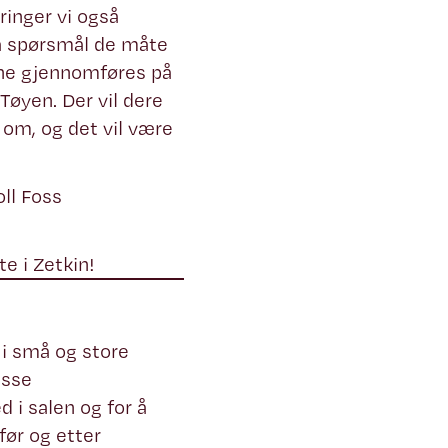
ringer vi også
på spørsmål de måte
ene gjennomføres på
Tøyen. Der vil dere
om, og det vil være
oll Foss
e i Zetkin!
 i små og store
isse
i salen og for å
før og etter