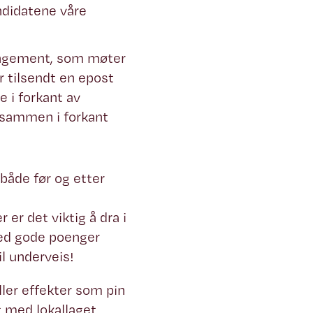
ndidatene våre
rangement, som møter
r tilsendt en epost
 i forkant av
 sammen i forkant
både før og etter
 er det viktig å dra i
med gode poenger
il underveis!
ller effekter som pin
t med lokallaget