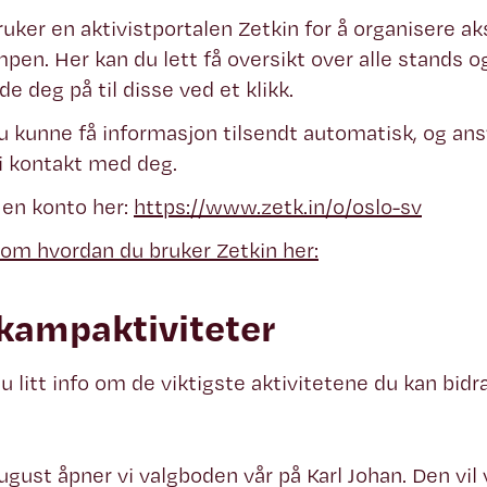
bruker en aktivistportalen Zetkin for å organisere ak
mpen. Her kan du lett få oversikt over alle stands o
e deg på til disse ved et klikk.
 du kunne få informasjon tilsendt automatisk, og ansva
t i kontakt med deg.
 en konto her:
https://www.zetk.in/o/oslo-sv
om hvordan du bruker Zetkin her:
kampaktiviteter
du litt info om de viktigste aktivitetene du kan bid
august åpner vi valgboden vår på Karl Johan. Den vi