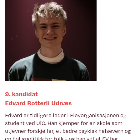
9. kandidat
Edvard Botterli Udnæs
Edvard er tidligere leder i Elevorganisasjonen og
student ved UiO. Han kjemper for en skole som
utjevner forskjeller, et bedre psykisk helsevern og
en boligpolitikk for folk – og han vet at SV har