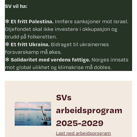
SV vil ha:
✻
Et fritt Palestina.
Innføre sanksjoner mot Israel.
Oljefondet skal ikke investere i okkupasjon og
brudd på folkeretten.
✻
Et fritt Ukraina.
Bidraget til ukrainernes
forsvarskamp må økes.
✻
Solidaritet med verdens fattige.
Norges innsats
mot global ulikhet og klimakrise må dobles.
SVs
arbeidsprogram
2025-2029
Last ned arbeidsprogram