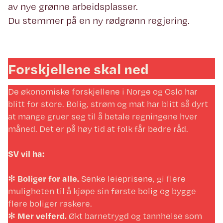
av nye grønne arbeidsplasser.
Du stemmer på en ny rødgrønn regjering.
Forskjellene skal ned
De økonomiske forskjellene i Norge og Oslo har
blitt for store. Bolig, strøm og mat har blitt så dyrt
at mange gruer seg til å betale regningene hver
måned. Det er på høy tid at folk får bedre råd.
SV vil ha:
✻
Boliger for alle.
Senke leieprisene, gi flere
muligheten til å kjøpe sin første bolig og bygge
flere boliger raskere.
✻
Mer velferd.
Økt barnetrygd og tannhelse som