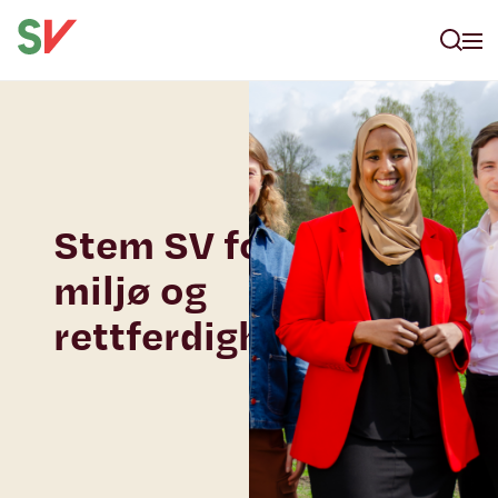
Stem SV for
miljø og
rettferdighet