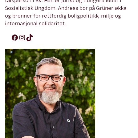
talsperson i SV. Han er jurist og tidligere leder i
Sosialistisk Ungdom. Andreas bor på Grünerløkka
og brenner for rettferdig boligpolitikk, miljø og
internasjonal solidaritet.
Facebook
Instagram
TikTok