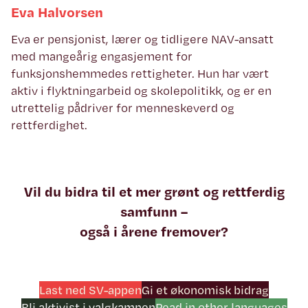
Eva Halvorsen
Eva er pensjonist, lærer og tidligere NAV-ansatt
med mangeårig engasjement for
funksjonshemmedes rettigheter. Hun har vært
aktiv i flyktningarbeid og skolepolitikk, og er en
utrettelig pådriver for menneskeverd og
rettferdighet.
Vil du bidra til et mer grønt og rettferdig
samfunn –
også i årene fremover?
Last ned SV-appen
Gi et økonomisk bidrag
Bli aktivist i valgkampen
Read in other languages