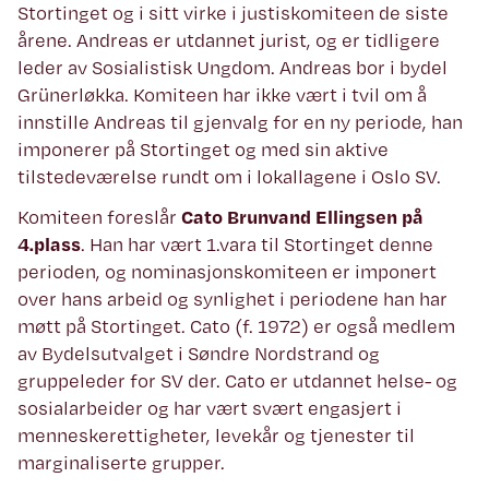
Stortinget og i sitt virke i justiskomiteen de siste
årene. Andreas er utdannet jurist, og er tidligere
leder av Sosialistisk Ungdom. Andreas bor i bydel
Grünerløkka. Komiteen har ikke vært i tvil om å
innstille Andreas til gjenvalg for en ny periode, han
imponerer på Stortinget og med sin aktive
tilstedeværelse rundt om i lokallagene i Oslo SV.
Komiteen foreslår
Cato Brunvand Ellingsen på
4.plass
. Han har vært 1.vara til Stortinget denne
perioden, og nominasjonskomiteen er imponert
over hans arbeid og synlighet i periodene han har
møtt på Stortinget. Cato (f. 1972) er også medlem
av Bydelsutvalget i Søndre Nordstrand og
gruppeleder for SV der. Cato er utdannet helse- og
sosialarbeider og har vært svært engasjert i
menneskerettigheter, levekår og tjenester til
marginaliserte grupper.