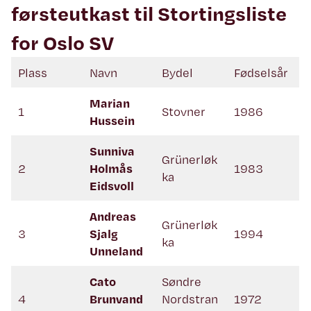
førsteutkast til Stortingsliste
for Oslo SV
Plass
Navn
Bydel
Fødselsår
Marian
1
Stovner
1986
Hussein
Sunniva
Grünerløk
2
Holmås
1983
ka
Eidsvoll
Andreas
Grünerløk
3
Sjalg
1994
ka
Unneland
Cato
Søndre
4
Brunvand
Nordstran
1972