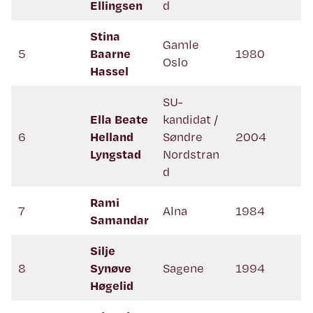
Ellingsen
d
Stina
Gamle
5
Baarne
1980
Oslo
Hassel
SU-
Ella Beate
kandidat /
6
Helland
Søndre
2004
Lyngstad
Nordstran
d
Rami
7
Alna
1984
Samandar
Silje
8
Synøve
Sagene
1994
Høgelid