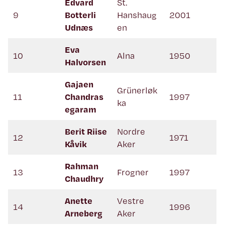
Edvard
St.
9
Botterli
Hanshaug
2001
Udnæs
en
Eva
10
Alna
1950
Halvorsen
Gajaen
Grünerløk
11
Chandras
1997
ka
egaram
Berit Riise
Nordre
12
1971
Kåvik
Aker
Rahman
13
Frogner
1997
Chaudhry
Anette
Vestre
14
1996
Arneberg
Aker