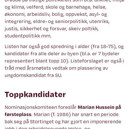
og klima, velferd, skole og barnehage, helse,
økonomi, arbeidsliv, bolig, oppvekst, asyl- og
integrering, eldre- og seniorpolitikk, utenriks,
justis, sikkerhet og forsvar, skeiv poltikk,
studentpolitikk mm.
Listen har også god spredning i alder (fra 18-75), og
kandidater fra alle deler av byen (bl.a. er 7 bydeler
representert blant topp 10). Listeforslaget er også i
tråd med årsmøtets vedtak om plassering av
ungdomskandidat fra SU.
Toppkandidater
Nominasjonskomiteen foreslår
Marian Hussein på
førsteplass
. Marian (f. 1986) har snart en periode
bak seg på Stortinget og har gjort en imponerende
jobb i den arbeidskrevende Helse- og