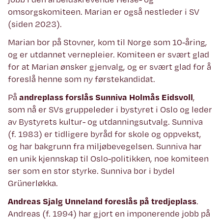
omsorgskomiteen. Marian er også nestleder i SV
(siden 2023).
Marian bor på Stovner, kom til Norge som 10-åring,
og er utdannet vernepleier. Komiteen er svært glad
for at Marian ønsker gjenvalg, og er svært glad for å
foreslå henne som ny førstekandidat.
På
andreplass forslås Sunniva Holmås Eidsvoll
,
som nå er SVs gruppeleder i bystyret i Oslo og leder
av Bystyrets kultur- og utdanningsutvalg. Sunniva
(f. 1983) er tidligere byråd for skole og oppvekst,
og har bakgrunn fra miljøbevegelsen. Sunniva har
en unik kjennskap til Oslo-politikken, noe komiteen
ser som en stor styrke. Sunniva bor i bydel
Grünerløkka.
Andreas Sjalg Unneland foreslås på tredjeplass
.
Andreas (f. 1994) har gjort en imponerende jobb på