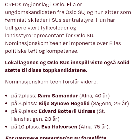
CREOs regionslag i Oslo. Ella er
ungdomskandidaten fra Oslo SU, og hun sitter som
feministisk leder i SUs sentralstyre. Hun har
tidligere vært fylkesleder og
landsstyrerepresentant for Oslo SU.
Nominasjonskomiteen er imponerte over Ellas
politiske teft og kompetanse.
Lokallagenes og Oslo SUs innspill viste også solid
støtte til disse toppkandidatene.
Nominasjonskomiteen forslår videre:
på 7.plass:
Rami Samandar
(Alna, 40 år)
på 8.plass:
Silje Synøve Høgelid
(Sagene, 29 år)
på 9.plass:
Edvard Botterli Udnæs
(St.
Hanshaugen, 23 år)
på 10.plass:
Eva Halvorsen
(Alna, 75 år).
For nærmere presentasjon av foreslåtte