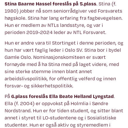
Stina Baarne Hassel foreslås på 5.plass
. Stina (f.
1980) jobber nå som seniorrådgiver ved Forsvarets
høgskole. Stina har lang erfaring fra fagbevegelsen.
Hun er medlem av NTLs landsstyre, og var i
perioden 2019-2024 leder av NTL Forsvaret.
Hun er andre vara til Stortinget i denne perioden, og
hun har vært faglig leder i Oslo SV. Stina bor i bydel
Gamle Oslo. Nominasjonskomiteen er svært
fornøyde med å ha Stina med på laget videre, med
sine sterke stemme innen blant annet
arbeidslivspolitikk, for offentlig velferd og innen
forsvar- og sikkerhetspolitikk.
På
6.plass foreslås Ella Beate Helland Lyngstad
.
Ella (f. 2004) er oppvokst på Holmlia i Søndre
Nordstrand. Hun er for tiden student, og sitter blant
annet i styret til LO-studentene og i Sosialistiske
studenter. Hun er også aktiv og styremedlem i