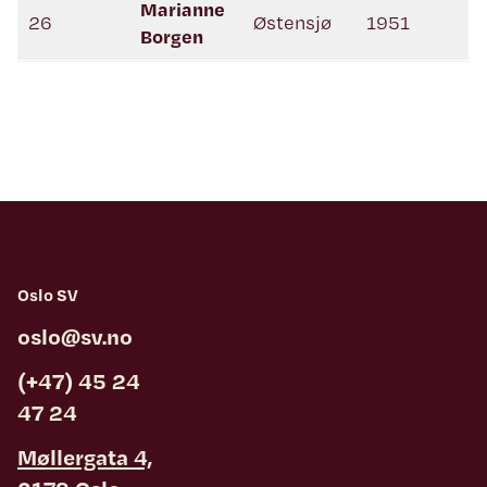
Marianne
26
Østensjø
1951
Borgen
Oslo SV
oslo@sv.no
(+47) 45 24
47 24
Møllergata 4,