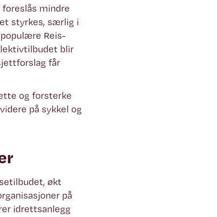
t foreslås mindre
t styrkes, særlig i
 populære Reis-
ektivtilbudet blir
jettforslag får
sette og forsterke
 videre på sykkel og
er
setilbudet, økt
organisasjoner på
rer idrettsanlegg