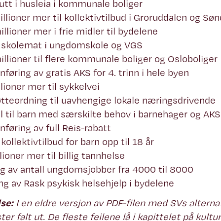
tt i husleia i kommunale boliger
llioner mer til kollektivtilbud i Groruddalen og Sø
llioner mer i frie midler til bydelene
s skolemat i ungdomskole og VGS
llioner til flere kommunale boliger og Osloboliger
nføring av gratis AKS for 4. trinn i hele byen
lioner mer til sykkelvei
tteordning til uavhengige lokale næringsdrivende
l til barn med særskilte behov i barnehager og AKS
nføring av full Reis-rabatt
 kollektivtilbud for barn opp til 18 år
lioner mer til billig tannhelse
g av antall ungdomsjobber fra 4000 til 8000
ng av Rask psykisk helsehjelp i bydelene
se:
I en eldre versjon av PDF-filen med SVs alterna
ter falt ut. De fleste feilene lå i kapittelet på kultu