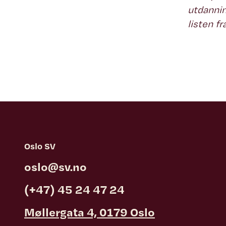
utdanning
listen fr
Oslo SV
oslo@sv.no
(+47) 45 24 47 24
Møllergata 4, 0179 Oslo