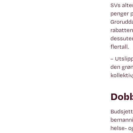
SVs alte
penger p
Grorudda
rabatten
dessuten
flertall.
– Utslip
den grøn
kollektiv
Dobb
Budsjett
bemannin
helse- o