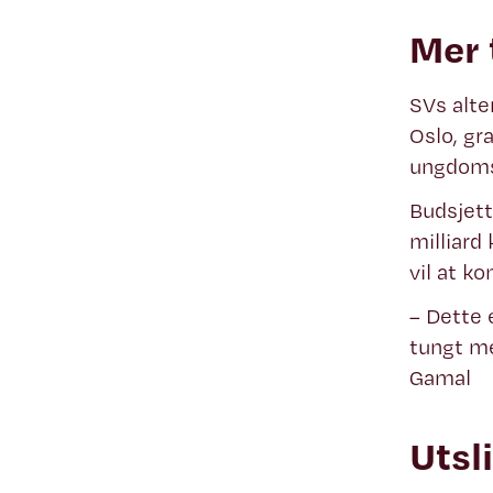
Mer t
SVs alte
Oslo, gr
ungdoms
Budsjett
milliard
vil at k
– Dette e
tungt me
Gamal
Utsl