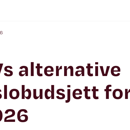
26
s alternative
lobudsjett fo
026