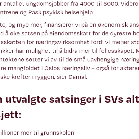
r antallet ungdomsjobber fra 4000 til 8000. Videre
ntrene og Rask psykisk helsehjelp.
tte, og mye mer, finansierer vi på en økonomisk ans
d å øke satsen på eiendomsskatt for de dyreste bo
skatten for næringsvirksomhet fordi vi mener sto
kker har mulighet til å bidra mer til fellesskapet. M
ntektene setter vi av til de små uavhengige nærings
re mangfoldet i Oslos næringsliv – også for aktøre
ke krefter i ryggen, sier Gamal.
 utvalgte satsinger i SVs al
jett:
llioner mer til grunnskolen