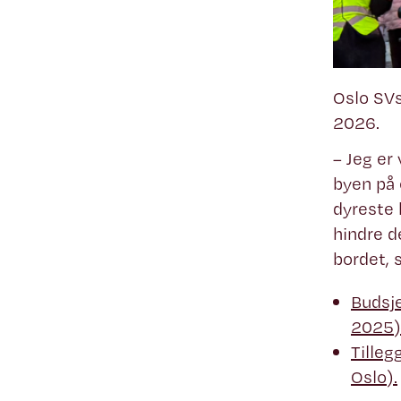
Oslo SVs
2026.
– Jeg er 
byen på 
dyreste 
hindre d
bordet, 
Budsje
2025)
Tilleg
Oslo).