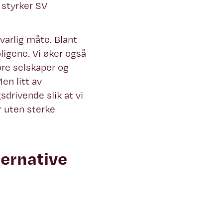
 styrker SV
varlig måte. Blant
ligene. Vi øker også
re selskaper og
en litt av
drivende slik at vi
r uten sterke
ternative