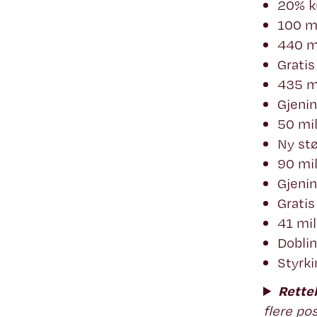
20% ku
100 mi
440 mi
Grati
435 mi
Gjenin
50 mil
Ny stø
90 mil
Gjenin
Gratis
41 mil
Doblin
Styrki
Rettel
flere pos