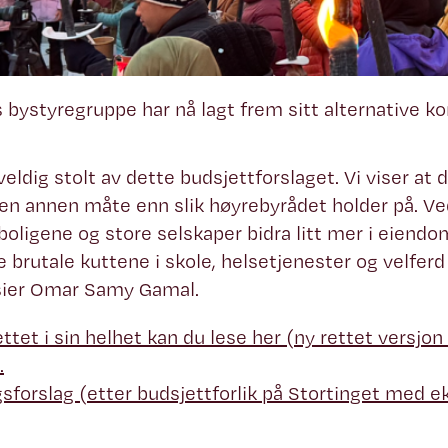
 bystyregruppe har nå lagt frem sitt alternative 
veldig stolt av dette budsjettforslaget. Vi viser at 
en annen måte enn slik høyrebyrådet holder på. Ved
boligene og store selskaper bidra litt mer i eiendo
e brutale kuttene i skole, helsetjenester og velferd
sier Omar Samy Gamal.
ttet i sin helhet kan du lese her (ny rettet versjon
.
gsforslag (etter budsjettforlik på Stortinget med ek