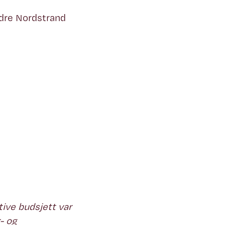
ndre Nordstrand
tive budsjett var
r- og