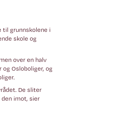
 til grunnskolene i
ående skole og
mmen over en halv
r og Osloboliger, og
liger.
rådet. De sliter
 den imot, sier