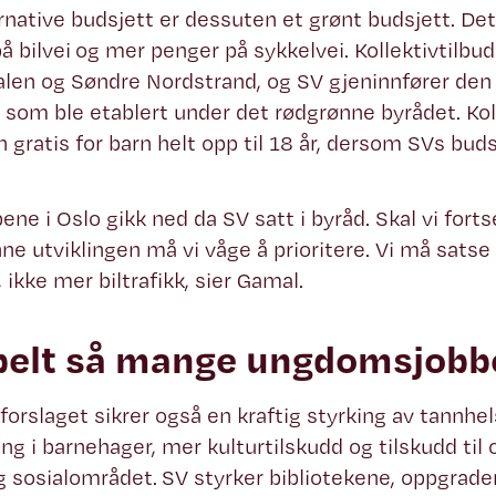
rnative budsjett er dessuten et grønt budsjett. De
å bilvei og mer penger på sykkelvei. Kollektivtilbude
len og Søndre Nordstrand, og SV gjeninnfører den
 som ble etablert under det rødgrønne byrådet. Koll
 gratis for barn helt opp til 18 år, dersom SVs buds
pene i Oslo gikk ned da SV satt i byråd. Skal vi fort
ne utviklingen må vi våge å prioritere. Vi må satse
, ikke mer biltrafikk, sier Gamal.
elt så mange ungdomsjobb
forslaget sikrer også en kraftig styrking av tannhel
g i barnehager, mer kulturtilskudd og tilskudd til 
g sosialområdet. SV styrker bibliotekene, oppgrade