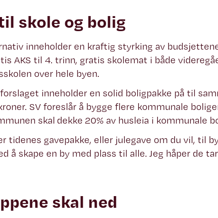
il skole og bolig
rnativ inneholder en kraftig styrking av budsjettene
atis AKS til 4. trinn, gratis skolemat i både videreg
skolen over hele byen.
forslaget inneholder en solid boligpakke på til sa
 kroner. SV foreslår å bygge flere kommunale bolige
ommunen skal dekke 20% av husleia i kommunale bo
r tidenes gavepakke, eller julegave om du vil, til by
d å skape en by med plass til alle. Jeg håper de tar
ippene skal ned