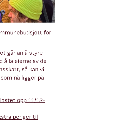
kommunebudsjett for
det går an å styre
 å la eierne av de
msskatt, så kan vi
 som nå ligger på
 lastet opp 11/12-
stra penger til