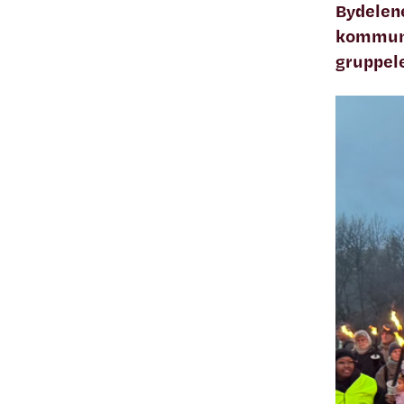
Bydelene
kommunal
gruppel