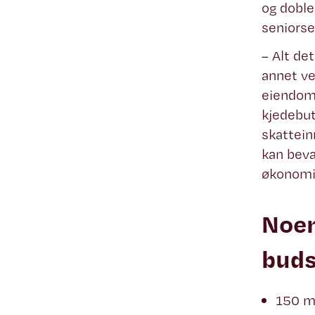
og doble
seniorse
– Alt de
annet ve
eiendoms
kjedebuti
skattein
kan beva
økonomis
Noen
buds
150 mi