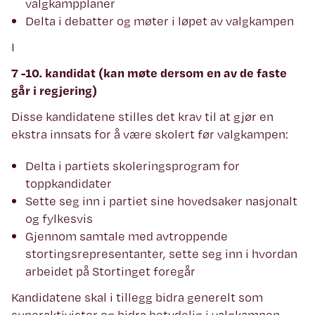
valgkampplaner
Delta i debatter og møter i løpet av valgkampen
I
7 -10. kandidat (kan møte dersom en av de faste
går i regjering)
Disse kandidatene stilles det krav til at gjør en
ekstra innsats for å være skolert før valgkampen:
Delta i partiets skoleringsprogram for
toppkandidater
Sette seg inn i partiet sine hovedsaker nasjonalt
og fylkesvis
Gjennom samtale med avtroppende
stortingsrepresentanter, sette seg inn i hvordan
arbeidet på Stortinget foregår
Kandidatene skal i tillegg bidra generelt som
superaktivister og bidra betydelig i valgkampen.