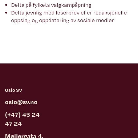
Delta på fylkets valgkampåpning
Delta jevnlig med leserbrev eller redaksjonelle
oppslag og oppdatering av sosiale medier
Oslo SV
oslo@sv.no
(+47) 45 24
47 24
Møllergata 4,