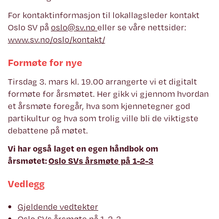
For kontaktinformasjon til lokallagsleder kontakt
Oslo SV på
oslo@sv.no
eller se våre nettsider:
www.sv.no/oslo/kontakt/
Formøte for nye
Tirsdag 3. mars kl. 19.00 arrangerte vi et digitalt
formøte for årsmøtet. Her gikk vi gjennom hvordan
et årsmøte foregår, hva som kjennetegner god
partikultur og hva som trolig ville bli de viktigste
debattene på møtet.
Vi har også laget en egen håndbok om
årsmøtet:
Oslo SVs årsmøte på 1-2-3
Vedlegg
Gjeldende vedtekter
Oslo SVs årsmøte på 1-2-3