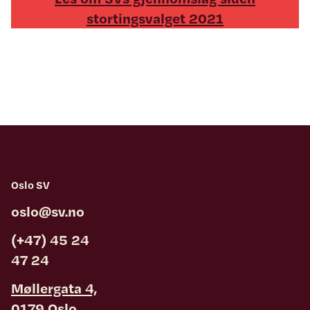
stortingsvalget 2021
Oslo SV
oslo@sv.no
(+47) 45 24
47 24
Møllergata 4,
0179 Oslo