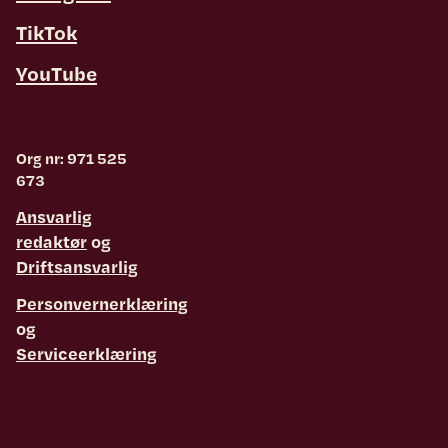
TikTok
YouTube
Org nr: 971 525
673
Ansvarlig
redaktør
og
Driftsansvarlig
Personvernerklæring
og
Serviceerklæring