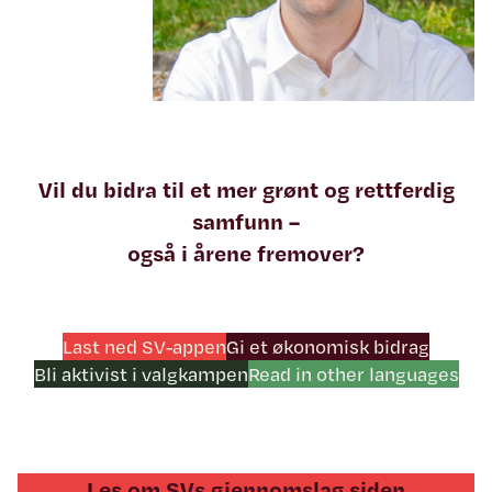
Vil du bidra til et mer grønt og rettferdig
samfunn –
også i årene fremover?
Last ned SV-appen
Gi et økonomisk bidrag
Bli aktivist i valgkampen
Read in other languages
Les om SVs gjennomslag siden